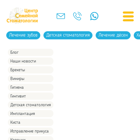
Лечение зубов
Детская стоматология
Лечение дёсен
Х
Блог
Наши новости
Брекеты
Виниры
Гигиена
Гингивит
Детская стоматология
Имплантация
Киста
Исправление прикуса