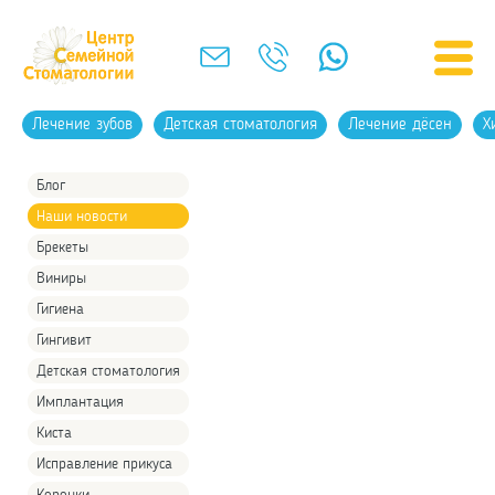
Лечение зубов
Детская стоматология
Лечение дёсен
Х
Блог
Наши новости
Брекеты
Виниры
Гигиена
Гингивит
Детская стоматология
Имплантация
Киста
Исправление прикуса