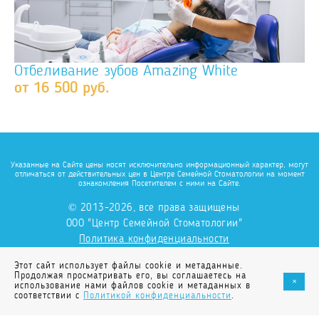
Отбеливание зубов Amazing White
от 16 500 руб.
Указанные на Сайте цены носят исключительно информационный характер, могут
отличаться от действительных цен в Центре Семейной Стоматологии на момент
ознакомления Посетителем с ними на Сайте.
© 2013-2026, все права защищены
ООО "Центр Семейной Стоматологии"
Политика конфиденциальности
Этот сайт использует файлы cookie и метаданные.
Создание сайта
-
Продолжая просматривать его, вы соглашаетесь на
+
студия Visual Web
использование нами файлов cookie и метаданных в
соответствии с
Политикой конфиденциальности
.