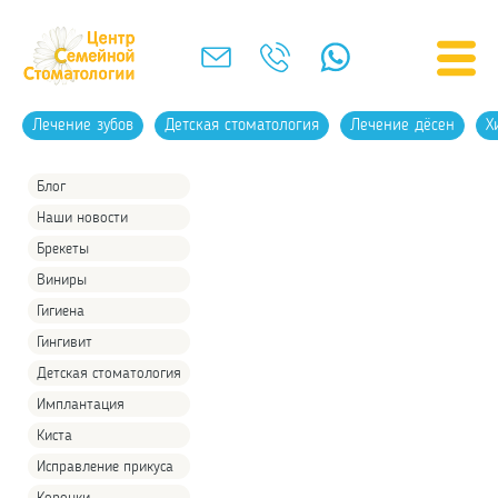
Лечение зубов
Детская стоматология
Лечение дёсен
Х
Блог
Наши новости
Брекеты
Виниры
Гигиена
Гингивит
Детская стоматология
Имплантация
Киста
Исправление прикуса