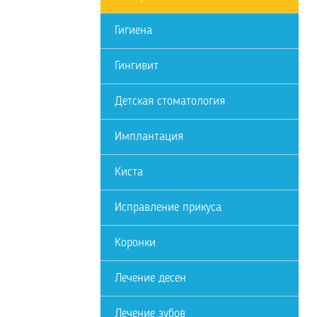
Гигиена
Гингивит
Детская стоматология
Имплантация
Киста
Исправление прикуса
Коронки
Лечение десен
Лечение зубов