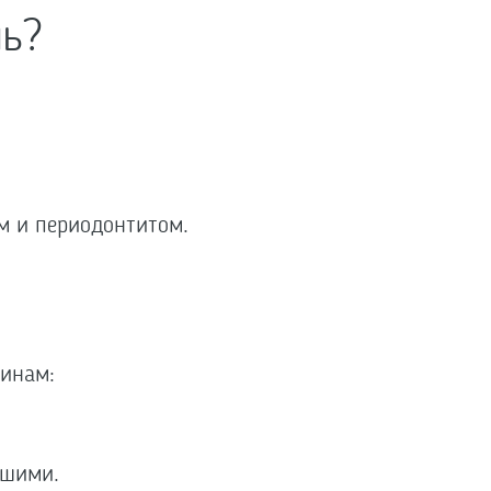
ль?
м и периодонтитом.
чинам:
ьшими.