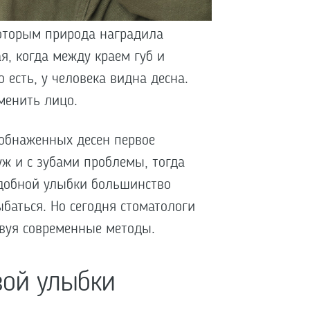
которым природа наградила
я, когда между краем губ и
 есть, у человека видна десна.
менить лицо.
 обнаженных десен первое
уж и с зубами проблемы, тогда
одобной улыбки большинство
баться. Но сегодня стоматологи
твуя современные методы.
вой улыбки