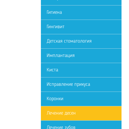
Гигиена
Гингивит
Детская стоматология
Имплантация
Киста
Исправление прикуса
Коронки
Лечение десен
Лечение зубов